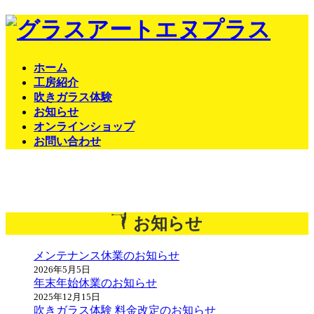
コ
ナ
ン
ビ
テ
ゲ
ン
ー
ホーム
ツ
シ
工房紹介
へ
ョ
吹きガラス体験
ス
ン
お知らせ
キ
に
オンラインショップ
ッ
移
お問い合わせ
プ
動
お知らせ
メンテナンス休業のお知らせ
2026年5月5日
年末年始休業のお知らせ
2025年12月15日
吹きガラス体験 料金改定のお知らせ