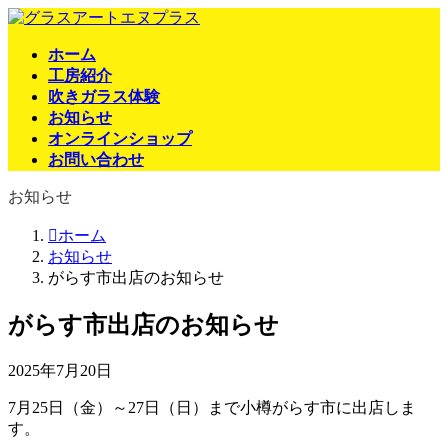
コ
ナ
ン
ビ
ホーム
テ
ゲ
工房紹介
ン
ー
吹きガラス体験
ツ
シ
お知らせ
へ
ョ
オンラインショップ
ス
ン
お問い合わせ
キ
に
ッ
移
お知らせ
プ
動
ホーム
お知らせ
がらす市出店のお知らせ
がらす市出店のお知らせ
2025年7月20日
7月25日（金）～27日（日）まで小樽がらす市に出店しま
す。